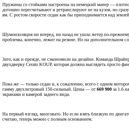
Пружины со стойками настроены на немецкий манер — плотно и
дотошно пересчитывают и ретранслируют не на кузов, но сразу 
ям. С ростом скорости седан как бы приподнимается над земле
Шумоизоляция ни вперед, ни назад не ушла: ветер по-прежнему
проблемы, конечно, лежит на резине. Но на дополнительном сл
Зато, как и прежде, не сэкономили на дизайне. Команда Шрайе
двухдверку Cerato KOUP, которая должна выглядеть просто фан
Пока же — только седан и, к сожалению, всего с одним мотором
гамму двухлитровый 150-сильный. Цены — от
669 900
за 1.6 н
экранами и камерой заднего вида.
На первый взгляд, многовато. Но если взять близкую по двигате
считаю, теперь можно с полным основанием.