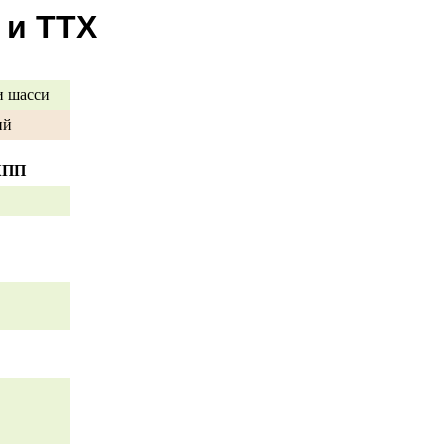
 и ТТХ
и шасси
ий
AКПП