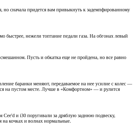
я, но сначала придется вам привыкнуть к задемпфированному
мо быстрее, нежели топтание педали газа. На обгонах левый
смешанном. Пусть и обкатка еще не пройдена, но все равно
ивление баранки меняют, передаваемое на нее усилие с колес —
ся на пустом месте. Лучше в «Комфортном» — и рулится
м Cee'd и i30 поругивали за дряблую заднюю подвеску,
я на кочках и волнах нормальные.