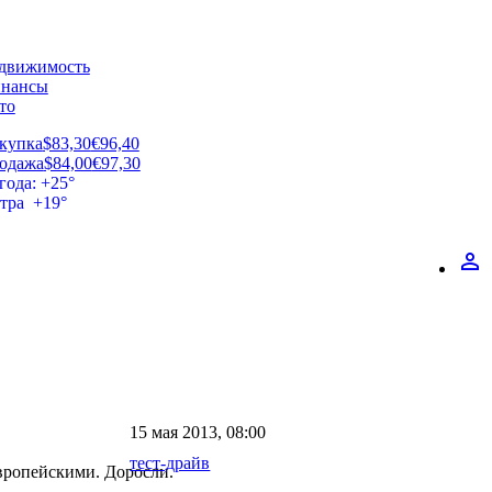
движимость
нансы
то
купка
$83,30
€96,40
одажа
$84,00
€97,30
года: +25°
втра +19°
perm_identity
15 мая 2013, 08:00
тест-драйв
европейскими. Доросли.