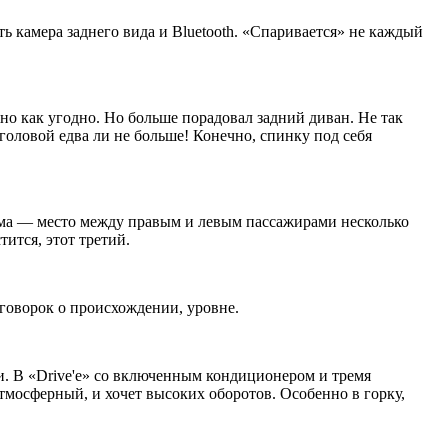
ь камера заднего вида и Bluetooth. «Спаривается» не каждый
но как угодно. Но больше порадовал задний диван. Не так
 головой едва ли не больше! Конечно, спинку под себя
блема — место между правым и левым пассажирами несколько
ится, этот третий.
оговорок о происхождении, уровне.
и. В «Drive'е» со включенным кондиционером и тремя
атмосферный, и хочет высоких оборотов. Особенно в горку,