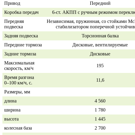
Привод
Передний
Коробка передач
6-ст. АКПП с ручным режимом перекл
Передняя
Независимая, пружинная, со стойками Mc
подвеска
стабилизатором поперечной устойчи
Задняя подвеска
Торсионная балка
Передние тормоза
Д
исковые, вентилируемые
Задние тормоза
Дисковые
Максимальная
195
скорость, км/ч
Время разгона
11,6
0–100 км/ч,
с.
Размеры, мм
длина
4 560
ширина
1 780
высота
1 445
колесная база
2 700