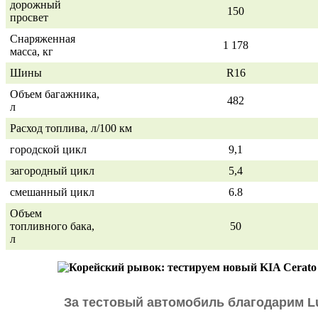
дорожный
150
просвет
Снаряженная
1 178
масса, кг
Шины
R16
Объем багажника,
482
л
Расход топлива, л/100 км
городской цикл
9,1
загородный цикл
5,4
смешанный цикл
6.8
Объем
топливного бака,
50
л
За тестовый автомобиль благодарим L