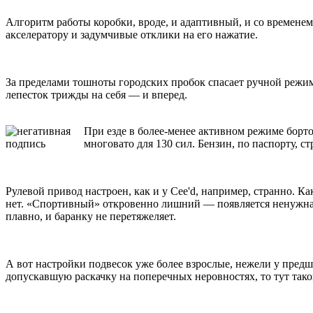
Алгоритм работы коробки, вроде, и адаптивный, и со времене
акселератору и задумчивые отклики на его нажатие.
За пределами тошноты городских пробок спасает ручной режим,
лепесток трижды на себя — и вперед.
При езде в более-менее активном режиме борто
многовато для 130 сил. Бензин, по паспорту, с
Рулевой привод настроен, как и у Cee'd, например, странно. К
нет. «Спортивный» откровенно лишний — появляется ненужная 
плавно, и баранку не перетяжеляет.
А вот настройки подвесок уже более взрослые, нежели у предш
допускавшую раскачку на поперечных неровностях, то тут тако