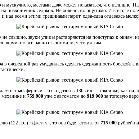
 мускулисто, местами даже может показаться, что излишне. На 
на позвоночник седоков. Не больно, но ощутимо. И в итоге полу
й и над всеми этими трещинами парит, едва-едва отдаваясь мел
 не слышно, звуки улицы растворяются на подступах к окнам, но
ое «шумки» все равно сэкономили, чего уж там.
ра в очередной раз умудрилась сделать сдержанность броской, а
тастически.
. Это атмосферный 1.6 с отдачей в 130 сил — такой же, как на 
а механике и
759 900
уже с автоматом до
919 900
за топовую вер
лю (122 л.с.) «Джетту», то она будет стоить от
715 000
рублей на