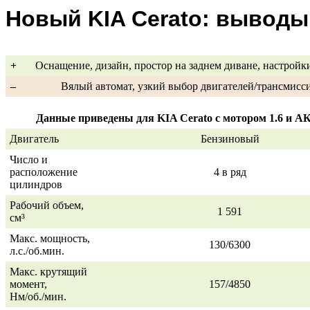
Новый KIA Cerato: выводы
+
Оснащение, дизайн, простор на заднем диване, настройк
–
Вялый автомат, узкий выбор двигателей/трансмисс
Данные приведены для KIA Cerato с мотором 1.6 и 
Двигатель
Бензиновый
Число и
расположение
4 в ряд
цилиндров
Рабочий объем,
1 591
см³
Макс. мощность,
130/6300
л.с./об.мин.
Макс. крутящий
момент,
157/4850
Нм/об./мин.