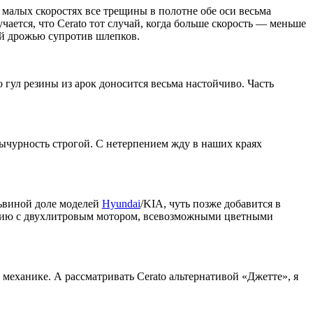
малых скоростях все трещины в полотне обе оси весьма
чается, что Cerato тот случай, когда больше скорость — меньше
кой дрожью супротив шлепков.
 гул резины из арок доносится весьма настойчиво. Часть
 вычурность строгой. С нетерпением жду в наших краях
львиной доле моделей
Hyundai
/KIA, чуть позже добавится в
сию с двухлитровым мотором, всевозможными цветными
 механике. А рассматривать Cerato альтернативой «Джетте», я