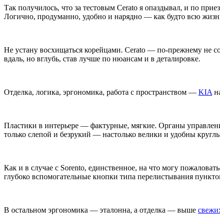
Так получилось, что за тестовым Cerato я опаздывал, и по прие
Логично, продуманно, удобно и нарядно — как будто всю жизн
Не устану восхищаться корейцами. Cerato — по-прежнему не со
вдаль, но вглубь, став лучше по нюансам и в деталировке.
Отделка, логика, эргономика, работа с пространством —
KIA
на
Пластики в интерьере — фактурные, мягкие. Органы управления
только слепой и безрукий — настолько велики и удобны круглы
Как и в случае с Sorento, единственное, на что могу пожалова
глубоко вспомогательные кнопки типа перелистывания пунктов
В остальном эргономика — эталонна, а отделка — выше
свежи