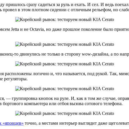
зду пришлось сразу садиться за руль и ехать. И сел. И ведь поех
ь провел в этом плотном сидении с отличным рельефом, но слаб
всем Jetta и не Octavia, но даже прошлое поколение было прият
конец-то двинулись не только в сторону wow-дизайна, а по напр
 расположены логично и, что называется, под рукой. Так, мимо
е регуляторы.
ться, — группировка кнопок на руле. И, как в том же случае, оп
 бортового компьютера или отбоя вызова сотового телефона.
х «японцев»
точно, а местами интерьер выглядит даже щеголеват