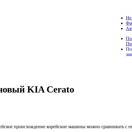
Не
Фи
Ав
По
Пр
По
за
новый KIA Cerato
лебейское происхождение корейские машины можно сравнивать с 