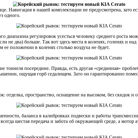
це. Навигация в нашей комплектации не предусмотрена, зато ест
з одного.
ого диапазона регулировок усесться человеку среднего роста мож
и не два) больше. Так вот здесь места в коленях, голенях и над
 ее положении в коленях столько воздуха не будет.
ствие тоннеля посередине. Правда, есть другая «срединная» про
звышении, ощущая горб седалищем. Зато он гарантированно помест
к: отделка, пространство, оснащение на высоком, без скидок и 
шенности, баланса в калибровках подвески и работы трансмисси
всегда шестая передача и забота об окружающей среде, а мотор 