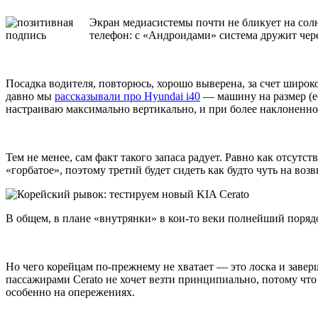
Экран медиасистемы почти не бликует на солн
телефон: с «Андроидами» система дружит чере
Посадка водителя, повторюсь, хорошо выверена, за счет широк
давно мы
рассказывали про Hyundai i40
— машину на размер (есл
настраиваю максимально вертикально, и при более наклоненном
Тем не менее, сам факт такого запаса радует. Равно как отсут
«горбатое», поэтому третий будет сидеть как будто чуть на во
В общем, в плане «внутрянки» в кои-то веки полнейший порядо
Но чего корейцам по-прежнему не хватает — это лоска и завер
пассажирами Cerato не хочет везти принципиально, потому что 
особенно на опережениях.