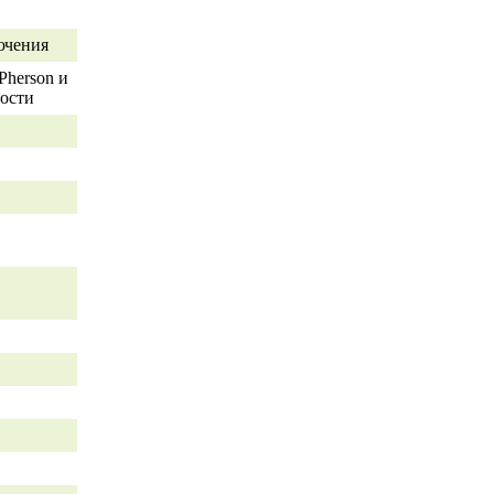
ючения
Pherson и
вости