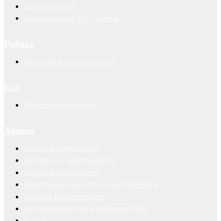
Новости. Авто
Эксклюзивные тест-драйвы
Работа
Вакансии в Екатеринбурге
Еда
Ресторанная критика
Афиша
Кино в Екатеринбурге
Концерты в Екатеринбурге
Театр в Екатеринбурге
Развлечения для детей в Екатеринбурге
Клубы в Екатеринбурге
Расписание матчей в Екатеринбурге
Разное