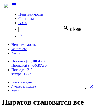
menu
Недвижимость
Финансы
Авто
search
close
arrow_drop_down
Недвижимость
Финансы
Авто
Покупка
$83,30
€96,00
Продажа
$84,00
€97,30
Погода: +21°
завтра +22°
Главное за день
perm_identity
Лучшее за неделю
Хиты
Пиратов становится все