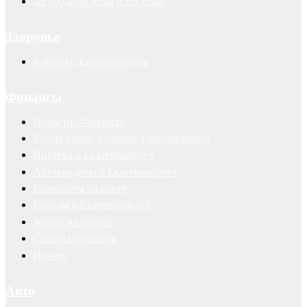
Загородные дома и поселки
Здоровье
Клиники Екатеринбурга
Финансы
Новости. Финансы
Курсы валют в банках Екатеринбурга
Ипотека в Екатеринбурге
Автокредиты в Екатеринбурге
Банкоматы на карте
Вклады в Екатеринбурге
Заявка на кредит
Статьи партнеров
Прочее
Авто