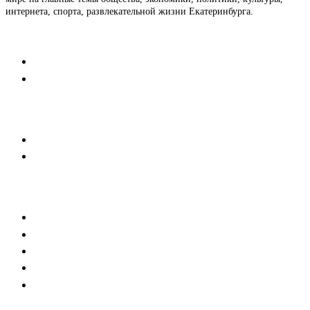
интернета, спорта, развлекательной жизни Екатеринбурга.
Контакты
Редакция
Коммерческий отдел
Напишите нам
Мобильная версия
Пользовательское соглашение
Реклама
Медиакит
Баннерная реклама
Текстовые форматы
Тех. требования к баннерам
Тех.требования к новостям партнеров