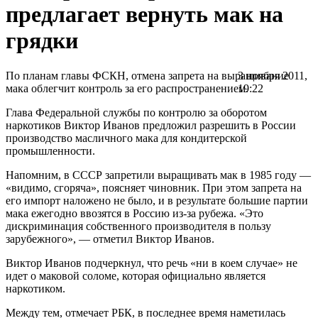
предлагает вернуть мак на
грядки
По планам главы ФСКН, отмена запрета на выращивание
3 ноября 2011,
мака облегчит контроль за его распространением.
19:22
Глава Федеральной службы по контролю за оборотом
наркотиков Виктор Иванов предложил разрешить в России
производство масличного мака для кондитерской
промышленности.
Напомним, в СССР запретили выращивать мак в 1985 году —
«видимо, сгоряча», поясняет чиновник. При этом запрета на
его импорт наложено не было, и в результате большие партии
мака ежегодно ввозятся в Россию из-за рубежа. «Это
дискриминация собственного производителя в пользу
зарубежного», — отметил Виктор Иванов.
Виктор Иванов подчеркнул, что речь «ни в коем случае» не
идет о маковой соломе, которая официально является
наркотиком.
Между тем, отмечает РБК, в последнее время наметилась