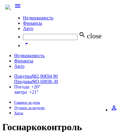
menu
Недвижимость
Финансы
Авто
search
close
arrow_drop_down
Недвижимость
Финансы
Авто
Покупка
$82,90
€94,90
Продажа
$83,60
€96,30
Погода: +20°
завтра +21°
Главное за день
perm_identity
Лучшее за неделю
Хиты
Госнаркоконтроль