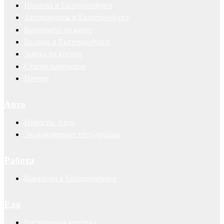
Ипотека в Екатеринбурге
Автокредиты в Екатеринбурге
Банкоматы на карте
Вклады в Екатеринбурге
Заявка на кредит
Статьи партнеров
Прочее
Авто
Новости. Авто
Эксклюзивные тест-драйвы
Работа
Вакансии в Екатеринбурге
Еда
Ресторанная критика