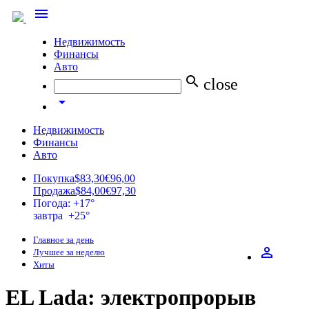
menu
Недвижимость
Финансы
Авто
search
close
arrow_drop_down
Недвижимость
Финансы
Авто
Покупка
$83,30
€96,00
Продажа
$84,00
€97,30
Погода: +17°
завтра +25°
Главное за день
perm_identity
Лучшее за неделю
Хиты
EL Lada: электропрорыв