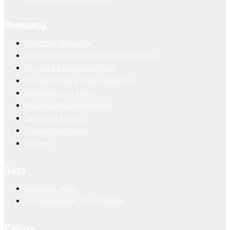
Финансы
Новости. Финансы
Курсы валют в банках Екатеринбурга
Ипотека в Екатеринбурге
Автокредиты в Екатеринбурге
Банкоматы на карте
Вклады в Екатеринбурге
Заявка на кредит
Статьи партнеров
Прочее
Авто
Новости. Авто
Эксклюзивные тест-драйвы
Работа