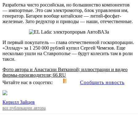
Разработка чисто российская, но большинство компонентов
— импортные. Это сам электромотор, блок управления им,
генератор. Батареи вообще китайские — литий-фосфат-
железные. Зато редуктор и приводы — наши, отечественные.
И первый покупатель — глава отечественной госкорпорации.
«Элладу» за 1 250 000 рублей купил Сергей Чемезов. Еще
несколько ушли на Ставрополье — будут колесить там в роли
такси.
Фото автора и Анастасии Вяткиной; иллюстрации и видео
фирмы-производителя; 66.RU
Читайте нас в соцсетях:
Сообщить новость
Кирилл Зайцев
все публикации автора