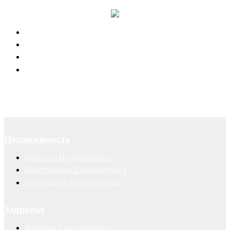
Юридическое обслуживание
Договоры
Суды
Авторские права
Недвижимость
Новости. Недвижимость
Новостройки Екатеринбурга
Загородные дома и поселки
Здоровье
Клиники Екатеринбурга